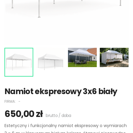
Namiot ekspresowy 3x6 biały
FIRMA:
-
650,00 zł
brutto / doba
Namiot gwiazda - Ø 12
Namiot 3x3 biały
Estetyczny i funkcjonalny namiot ekspresowy o wymiarach
m
500,00 zł