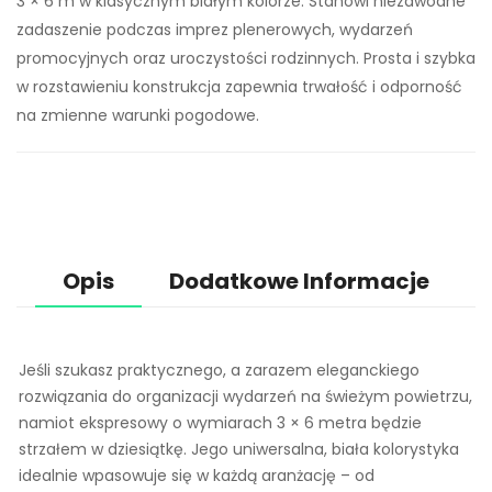
3 × 6 m w klasycznym białym kolorze. Stanowi niezawodne
990,00 zł
zadaszenie podczas imprez plenerowych, wydarzeń
promocyjnych oraz uroczystości rodzinnych. Prosta i szybka
w rozstawieniu konstrukcja zapewnia trwałość i odporność
Namiot ekspresowy
Namiot ekspresowy
na zmienne warunki pogodowe.
2x2 biały
4x8 biały
260,00 zł
1200,00 zł
Namiot ekspresowy
Namiot ekspresowy
3x3 czarny
3x4,5 czarny
Opis
Dodatkowe Informacje
400,00 zł
449,00 zł
540,00 zł
650,00 zł
Jeśli szukasz praktycznego, a zarazem eleganckiego
rozwiązania do organizacji wydarzeń na świeżym powietrzu,
namiot ekspresowy o wymiarach 3 × 6 metra będzie
strzałem w dziesiątkę. Jego uniwersalna, biała kolorystyka
idealnie wpasowuje się w każdą aranżację – od