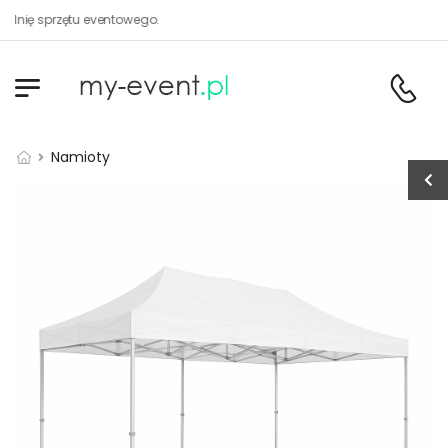
nię sprzętu eventowego.
Namioty